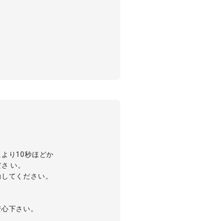
より10秒ほどか
さ い。
動してください。
安心下さい。