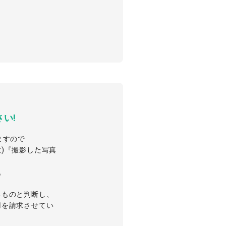
い!
ますので
)『撮影した写真
。
るものと判断し、
用を請求させてい