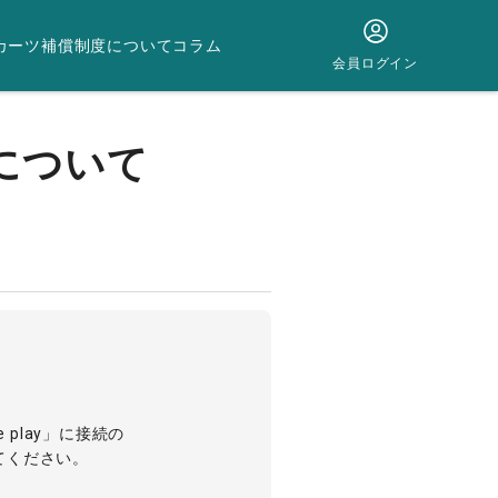
カーツ補償制度について
コラム
会員ログイン
について
le play」に接続の
してください。